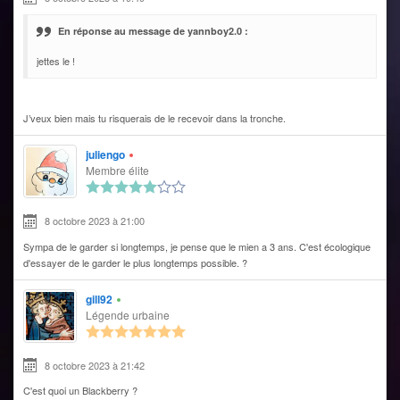
En réponse au message de yannboy2.0 :
jettes le !
J’veux bien mais tu risquerais de le recevoir dans la tronche.
juliengo
Membre élite
8 octobre 2023 à 21:00
Sympa de le garder si longtemps, je pense que le mien a 3 ans. C'est écologique
d'essayer de le garder le plus longtemps possible. ?
gill92
Légende urbaine
8 octobre 2023 à 21:42
C'est quoi un Blackberry ?