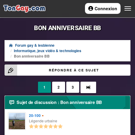
Connexion
Navi
BON ANNIVERSAIRE BB
Forum gay & lesbienne
Informatique, jeux vidéo & technologies
Bon anniversaire BB
RÉPONDRE À CE SUJET
1
2
3
Sujet de discussion : Bon anniversaire BB
20-100
Légende urbaine