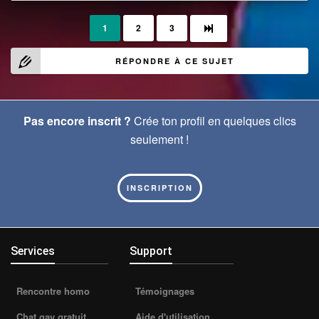
1
2
3
RÉPONDRE À CE SUJET
Pas encore inscrit ?
Crée ton profil en quelques clics
seulement !
INSCRIPTION
Services
Support
Rencontre homo
Témoignages
Chat gay gratuit
Aide d'utilisation