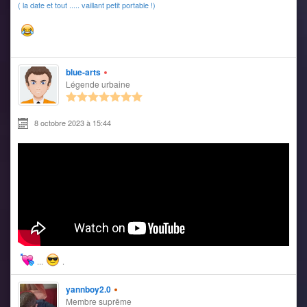
( la date et tout ..... vaillant petit portable !)
blue-arts
Légende urbaine
8 octobre 2023 à 15:44
...
.
yannboy2.0
Membre suprême