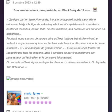
8 octobre 2023 à 12:39
Bon anniversaire à mon portable, un BlackBerry de 12 ans !
« Quelque part en terre Normande, il existe un appareil mobile vieux d’une
décennie. Malgré la légende selon laquelle il serait capable de vivre plusieurs
centaines d’années, en l’an 2022 de l’ère moderne, ses créateurs ont annoncé sa
disparition...
Pourtant, nous savons de source sûre qu’il est toujours bel et bien vivant, et
vaillant. Les personnes qui ont eu la chance de l’admirer décrivent « une force de
la nature » et « une antiquité de grande valeur ». Plusieurs musées tentent de
l’acquérir par tous les moyens. Mais il continue de servir humblement son
possesseur qui l’entretient et le conserve jalousement.
On raconte qu’il est si puissant que les dieux eux-mêmes le vénèrent. On l’appelle
The BB Curve. »
craig_lyner
Dieu tout puissant
8 octobre 2023 à 12:47