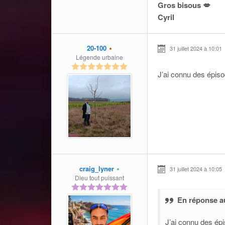
Gros bisous 💋
Cyril
20-100
31 juillet 2024 à 10:01
Légende urbaine
J’ai connu des épiso
craig_lyner
31 juillet 2024 à 10:05
Dieu tout puissant
En réponse a
J’ai connu des ép