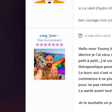
si ca vient d'autre 
bon courage mon y
craig_lyner
31 juillet 2024 à 06:32
Dieu tout puissant
Hello mon Yoomy bie
décrire je l'ai vécu
petit à petit...j'a
thérapeutique pend
Le burn out n'est vr
commence à ne plus a
pour ne pas retomb
La santé avant tout
Je te souhaite un p