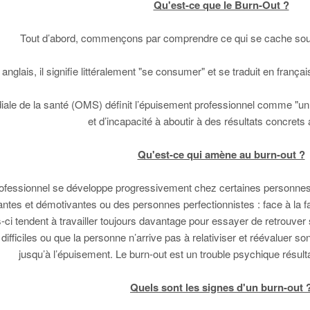
Qu'est-ce que le Burn-Out ?
Tout d’abord, commençons par comprendre ce qui se cache sous 
anglais, il signifie littéralement "se consumer" et se traduit en fran
iale de la santé (OMS) définit l’épuisement professionnel comme "un s
et d’incapacité à aboutir à des résultats concrets a
Qu'est-ce qui amène au burn-out ?
ofessionnel se développe progressivement chez certaines personnes e
antes et démotivantes ou des personnes perfectionnistes : face à la fa
-ci tendent à travailler toujours davantage pour essayer de retrouver s
t difficiles ou que la personne n’arrive pas à relativiser et réévaluer s
jusqu’à l’épuisement. Le burn-out est un trouble psychique résult
Quels sont les signes d'un burn-out 