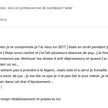
chose, seul un professionnel de santé
peut t'aider
oomy
n je te comprends je l'ai vécu en 2017 j'étais en arrêt pendant p
 et j'étais sous cachet et j'ai fait plusieurs séances de psy...j'ai
i commencé par diminuer les doses d anti dépresseurs et quand j'ai 
ant un an...
aiment pas à prendre à la légère...mais cela m'a servi je travaille
voir de jus ; je me dis ce que je n'ai pas fait le jour même ,je le 
er dans cet état d'épuisement...
 !
rompt rétablissement et préserve toi