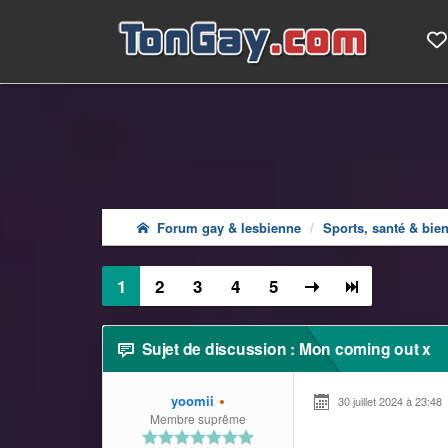
Forum gay & lesbienne
Sports, santé & bien
1
2
3
4
5
Sujet de discussion : Mon coming out x
yoomii
30 juillet 2024 à 23:48
Membre suprême