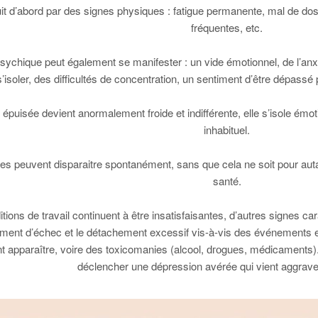
uit d’abord par des signes physiques : fatigue permanente, mal de dos
fréquentes, etc.
ychique peut également se manifester : un vide émotionnel, de l’anxiét
’isoler, des difficultés de concentration, un sentiment d’être dépass
 épuisée devient anormalement froide et indifférente, elle s’isole émo
inhabituel.
s peuvent disparaitre spontanément, sans que cela ne soit pour autant
santé.
tions de travail continuent à être insatisfaisantes, d’autres signes c
ntiment d’échec et le détachement excessif vis-à-vis des événements
t apparaître, voire des toxicomanies (alcool, ԁгоguеs, médicaments). 
déclencher une dépression avérée qui vient aggraver