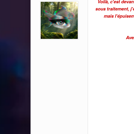
Voilà, c'est deva
sous traitement, j
mais l'épuiseme
Ave