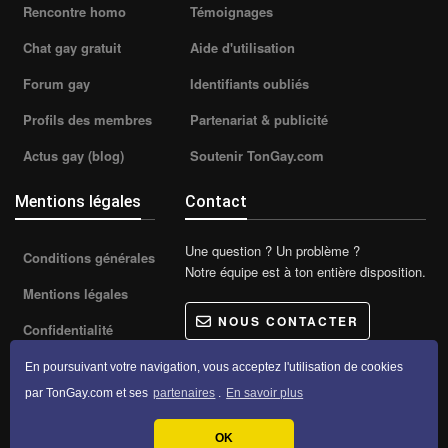
Rencontre homo
Témoignages
Chat gay gratuit
Aide d'utilisation
Forum gay
Identifiants oubliés
Profils des membres
Partenariat & publicité
Actus gay (blog)
Soutenir TonGay.com
Mentions légales
Contact
Une question ? Un problème ?
Conditions générales
Notre équipe est à ton entière disposition.
Mentions légales
NOUS CONTACTER
Confidentialité
Gestion des cookies
En poursuivant votre navigation, vous acceptez l'utilisation de cookies
par TonGay.com et ses
partenaires
.
En savoir plus
2006 - 2026 Tous droits réservés ©
TonGay.com
OK
Facebook
Twitter
Instagram