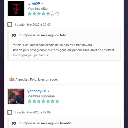
tyron59
Membre élite
4 septembre 2025 à 20:45
En réponse au message de fofo :
Parfois, il est aussi souhaitable de ne pas être trop bavard ....
Rien de plus desagreable que ces gens qui parlent sans arret en émettant
des propos peu pertinents.
A méditer. Fofo, tu es un sage.
yannboy2.0
Membre suprême
5 septembre 2025 à 22:09
En réponse au message de tyron59 :