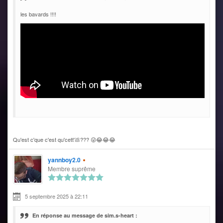
les bavards !!!!
Qu'est c'que c'est qu'cett'💩??? 😜😂😂😂
yannboy2.0
Membre suprême
5 septembre 2025 à 22:11
En réponse au message de sim.s-heart :