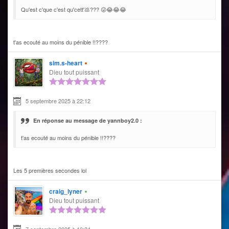
Qu'est c'que c'est qu'cett'💩??? 😜😂😂😂
t'as ecouté au moins du pénible !!????
sim.s-heart
Dieu tout puissant
5 septembre 2025 à 22:12
En réponse au message de yannboy2.0 :
t'as ecouté au moins du pénible !!????
Les 5 premières secondes lol
craig_lyner
Dieu tout puissant
7 septembre 2025 à 10:24