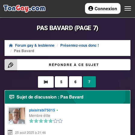
Connexion
Navi
PAS BAVARD (PAGE 7)
Forum gay & lesbienne
Présentez-vous donc !
Pas Bavard
RÉPONDRE À CE SUJET
5
6
7
Sujet de discussion : Pas Bavard
рlаіsігsbi75015
Membre élite
25 août 2025 à 21:46