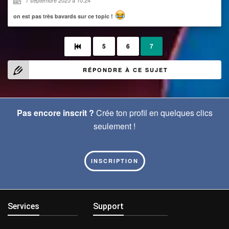
on est pas très bavards sur ce topic !
5
6
7
RÉPONDRE À CE SUJET
Pas encore inscrit ?
Crée ton profil en quelques clics
seulement !
INSCRIPTION
Services
Support