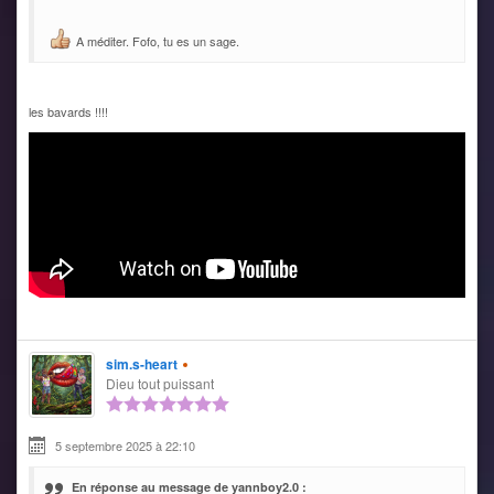
A méditer. Fofo, tu es un sage.
les bavards !!!!
sim.s-heart
Dieu tout puissant
5 septembre 2025 à 22:10
En réponse au message de yannboy2.0 :