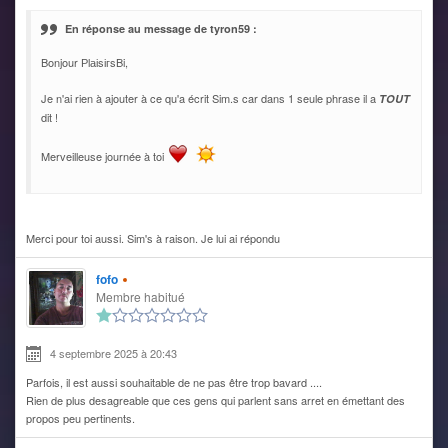
En réponse au message de tyron59 :
Bonjour РlаіsігsBi,
Je n'ai rien à ajouter à ce qu'a écrit Sim.s car dans 1 seule phrase il a
TOUT
dit !
Merveilleuse journée à toi
Merci pour toi aussi. Sim's à raison. Je lui ai répondu
fofo
Membre habitué
4 septembre 2025 à 20:43
Parfois, il est aussi souhaitable de ne pas être trop bavard ....
Rien de plus desagreable que ces gens qui parlent sans arret en émettant des
propos peu pertinents.