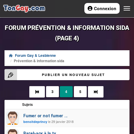
Connexion
Navi
FORUM PRÉVENTION & INFORMATION SIDA
(PAGE 4)
Forum Gay & Lesbienne
Prévention & information sida
PUBLIER UN NOUVEAU SUJET
3
4
5
Sujets
Fumer or not fumer ...
le 29 janvier 2018
benoitdeprincy
ВагеЬаск à la tv