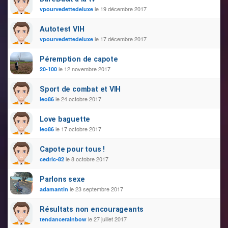
le 19 décembre 2017
vpourvedettedeluxe
Autotest VIH
le 17 décembre 2017
vpourvedettedeluxe
Péremption de сароtе
le 12 novembre 2017
20-100
Sport de combat et VIH
le 24 octobre 2017
leo86
Love baguette
le 17 octobre 2017
leo86
Сароtе pour tous !
le 8 octobre 2017
cedric-82
Parlons sехе
le 23 septembre 2017
adamantin
Résultats non encourageants
le 27 juillet 2017
tendancerainbow