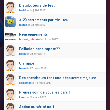
Distributeurs de test
le 14 juillet 2017
leo86
«120 battements par minute»
le 28 mai 2017
textoo
Renseignements
le 14 mai 2017
honest_mistake
Felllation sans сароtе??
le 28 avril 2017
bermi
Un rappel
le 27 mars 2017
bermi
Des chercheurs font une découverte majeure
le 18 mars 2017
spikeman
Prenez soin de vous les gars !
le 16 mars 2017
karcc
Action ou vérité no 1