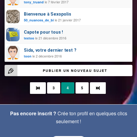
le 7 février 2017
tony_truand
Bienvenue à Sехopolis
le 21 janvier 2017
50_nuances_de_bi
Сароtе pour tous !
le 21 décembre 2016
textoo
Sida, votre dernier test ?
le 2 décembre 2016
toon
PUBLIER UN NOUVEAU SUJET
3
4
5
Pas encore inscrit ?
Crée ton profil en quelques clics
seulement !