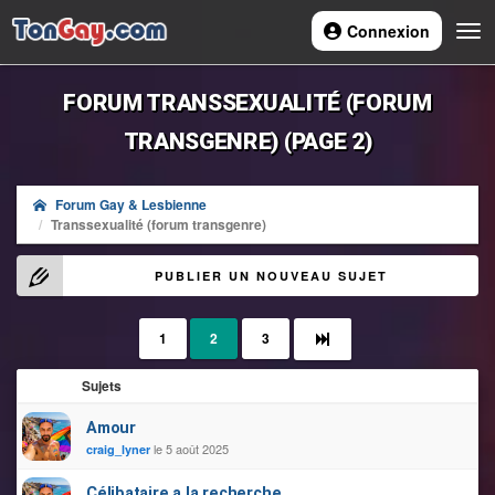
Connexion
Navi
FORUM TRANSSEXUALITÉ (FORUM
TRANSGENRE) (PAGE 2)
Forum Gay & Lesbienne
Transsexualité (forum transgenre)
PUBLIER UN NOUVEAU SUJET
1
2
3
Sujets
Amour
le 5 août 2025
craig_lyner
Célibataire a la recherche