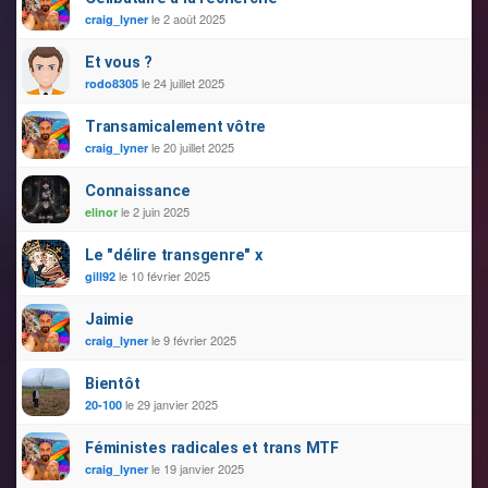
le 2 août 2025
craig_lyner
Et vous ?
le 24 juillet 2025
rodo8305
Transamicalement vôtre
le 20 juillet 2025
craig_lyner
Connaissance
le 2 juin 2025
elinor
Le "délire transgenre" x
le 10 février 2025
gill92
Jaimie
le 9 février 2025
craig_lyner
Bientôt
le 29 janvier 2025
20-100
Féministes radicales et trans MTF
le 19 janvier 2025
craig_lyner