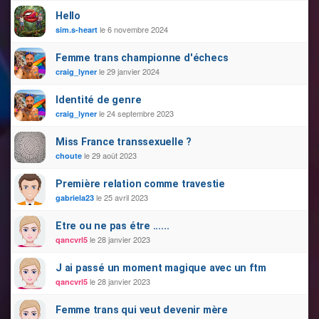
Hello
le 6 novembre 2024
sim.s-heart
Femme trans championne d'échecs
le 29 janvier 2024
craig_lyner
Identité de genre
le 24 septembre 2023
craig_lyner
Miss France transsexuelle ?
le 29 août 2023
choute
Première relation comme travestie
le 25 avril 2023
gabriela23
Etre ou ne pas étre ......
le 28 janvier 2023
qancvrl5
J ai passé un moment magique avec un ftm
le 28 janvier 2023
qancvrl5
Femme trans qui veut devenir mère