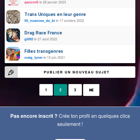
le 28 janvier 2023
qancvrl5
Trans Uniques en leur genre
le 17 octobre 2022
50_nuances_de_bi
Drag Race France
le 27 août 2022
gill92
Filles transgenres
le 15 juin 2021
craig_lyner
PUBLIER UN NOUVEAU SUJET
1
2
3
Pas encore inscrit ?
Crée ton profil en quelques clics
seulement !